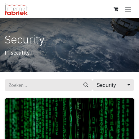
Overslaan naar inhoud
Security
IT secutity
Security