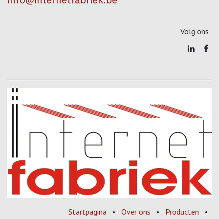
Volg ons
Startpagina
•
Over ons
•
Producten
•